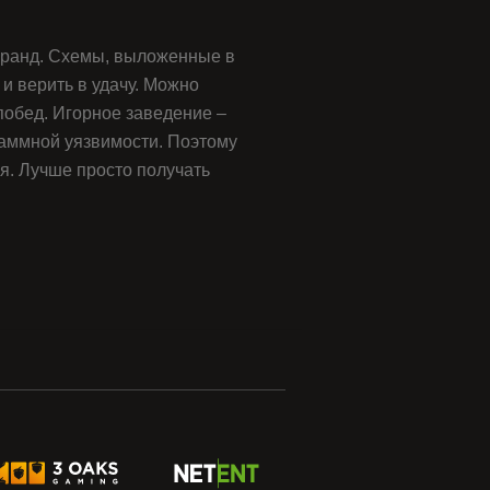
о гранд. Схемы, выложенные в
 и верить в удачу. Можно
 побед. Игорное заведение –
аммной уязвимости. Поэтому
мя. Лучше просто получать