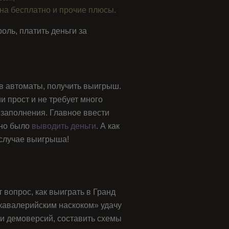
на бесплатно и прочие плюсы.
оль, платить деньги за
 в автоматы, получить выигрыш.
и прост и не требует много
 заполнения. Главное ввести
жно было
выводить деньги
. А как
 случае выигрыша!
т вопрос, как выиграть в Гранд
«кавалерийским наскоком» удачу
рки демоверсий, составить схемы