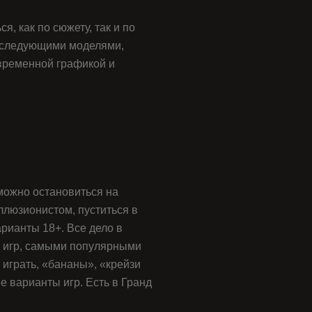
я, как по сюжету, так и по
ы следующими моделями,
временной графикой и
можно остановиться на
ллюзионистом, пуститься в
арианты 18+. Все дело в
и игр, самыми популярными
н играть, «бананы», «крейзи
е варианты игр. Есть в Гранд