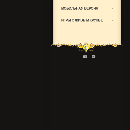
МОБИЛЬНАЯ ВЕРСИЯ
ИГРЫ С ЖИВЫМ КРУПЬЕ