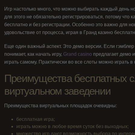
Игр настолько много, что можно выбирать каждый день нов
для этого не обязательно регистрироваться, потому что к
бесплатно и без регистрации. Особенно это важно для но
удовольствие от процесса, играя в Гранд казино бесплатн
Еще один важный аспект. Это демо версии. Если гэмблер 
понимает, как начать игру,
Grand casino
предлагает демо и
играть самому. Практически во все слоты можно играть в
Преимущества бесплатных сл
виртуальном заведении
Преимущества виртуальных площадок очевидны:
бесплатная игра;
играть можно в любое время суток без выходных;
множество игр дают возможность выбора по интере