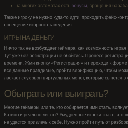
на многих автоматах есть
бонусы
, вращения бараба
Также игроку не нужно куда-то идти, проходить фейс-контр
посещение игорного заведения.
ИГРЫ НА ДЕНЬГИ
Ничто так не возбуждает геймера, как возможность играя
Тут уже без регистрации не обойтись. Процесс регистраци
времени. Жми кнопку «Регистрация» и переходи к форме
все данные правдивые, пройти верификацию, чтобы мо
ласкает слух звон виртуальных монет, которые сыпется в
Обыграть или выиграть?
Многие геймеры или те, кто собирается ими стать, волнуе
Казино и реально ли это? Умудренные игроки знают, что 
не удастся привлечь к себе. Нужно пройти путь от разбо