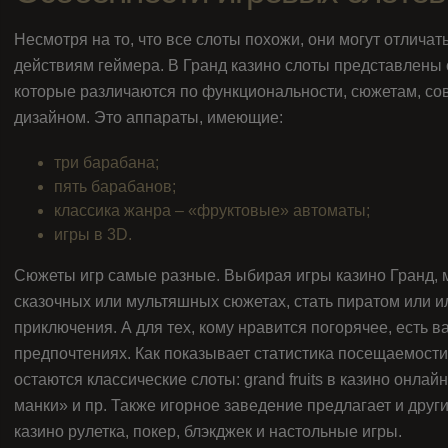
Несмотря на то, что все слоты похожи, они могут отличатьс
действиям геймера. В Гранд казино слоты представлен
которые различаются по функциональности, сюжетам, со
дизайном. Это аппараты, имеющие:
три барабана;
пять барабанов;
классика жанра – «фруктовые» автоматы;
игры в 3D.
Сюжеты игр самые разные. Выбирая игры казино Гранд, 
сказочных или мультяшных сюжетах, стать пиратом или и
приключения. А для тех, кому нравится погорячее, есть в
предпочтениях. Как показывает статистика посещаемост
остаются классические слоты: grand fruits в казино онлай
манки» и пр. Также игорное заведение предлагает и други
казино рулетка, покер, блэкджек и настольные игры.