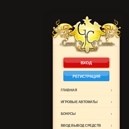
ВХОД
РЕГИСТРАЦИЯ
ГЛАВНАЯ
ИГРОВЫЕ АВТОМАТЫ
БОНУСЫ
ВВОД ВЫВОД СРЕДСТВ