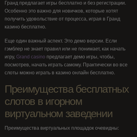
Гранд предлагает игры бесплатно и без регистрации.
Особенно это важно для новичков, которые хотят
получить удовольствие от процесса, играя в Гранд
казино бесплатно.
Еще один важный аспект. Это демо версии. Если
гэмблер не знает правил или не понимает, как начать
игру,
Grand casino
предлагает демо игры, чтобы,
посмотрев, начать играть самому. Практически во все
слоты можно играть в казино онлайн бесплатно.
Преимущества бесплатных
слотов в игорном
виртуальном заведении
Преимущества виртуальных площадок очевидны: