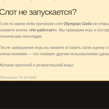
Слот не запускается?
Если по каким-либо причинам слот
Olympian Gods
не откры
нажмите кнопку
«Не работает»
. Мы проверим игру и поста
технические неполадки.
После завершения игры вы можете оставить свою оценку с
впечатлениями — это поможет другим пользователям сдела
Желаем приятной и увлекательной игры!
Обновлено:
03.10.2024