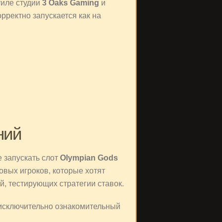
иле студии
3 Oaks Gaming
и
рректно запускается как на
ний
 запускать слот
Olympian Gods
овых игроков, которые хотят
й, тестирующих стратегии ставок.
 исключительно ознакомительный