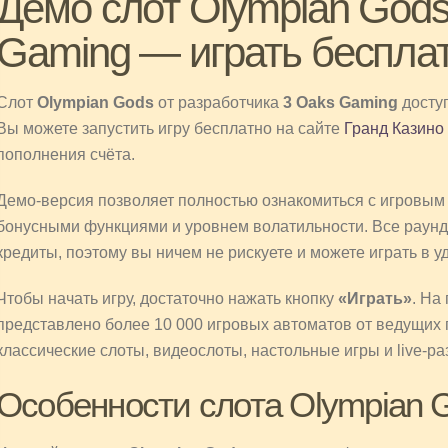
Демо слот Olympian Gods
Gaming — играть беспла
Слот
Olympian Gods
от разработчика
3 Oaks Gaming
досту
Вы можете запустить игру бесплатно на сайте
Гранд Казино
пополнения счёта.
Демо-версия позволяет полностью ознакомиться с игровым
бонусными функциями и уровнем волатильности. Все раунд
кредиты, поэтому вы ничем не рискуете и можете играть в у
Чтобы начать игру, достаточно нажать кнопку
«Играть»
. На
представлено более 10 000 игровых автоматов от ведущих
классические слоты, видеослоты, настольные игры и live-ра
Особенности слота Olympian 