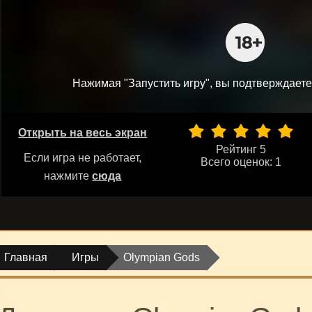
Нажимая "Запустить игру", вы подтверждаете 
Открыть на весь экран
Рейтинг
5
Если игра не работает,
Всего оценок:
1
нажмите
сюда
Главная
Игры
Olympian Gods