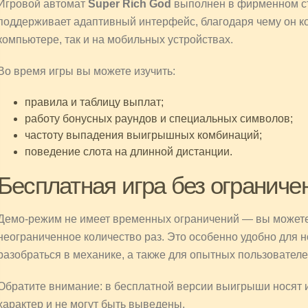
Игровой автомат
Super Rich God
выполнен в фирменном с
поддерживает адаптивный интерфейс, благодаря чему он ко
компьютере, так и на мобильных устройствах.
Во время игры вы можете изучить:
правила и таблицу выплат;
работу бонусных раундов и специальных символов;
частоту выпадения выигрышных комбинаций;
поведение слота на длинной дистанции.
Бесплатная игра без ограниче
Демо-режим не имеет временных ограничений — вы можете
неограниченное количество раз. Это особенно удобно для н
разобраться в механике, а также для опытных пользователе
Обратите внимание: в бесплатной версии выигрыши носят
характер и не могут быть выведены.