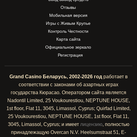
Отзывы
Мобильная версия
Игры с Живым Крупье
Контроль Честности
Карта сайта
Официальное зеркало
Регистрация
Grand Casino Беларусь, 2002-2026 год
работает в
соответствии с законами об азартных играх
государства Кюрасао. Оператором сайта является
Nadontil Limited, 25 Voukourestiou, NEPTUNE HOUSE,
1st floor, Flat 11, 3045, Limassol, Cyprus; Quirfad Limited,
25 Voukourestiou, NEPTUNE HOUSE, 1st floor, Flat 11,
3045, Limassol, Cyprus; и имеет
лицензию
, полностью
принадлежащую Overcan N.V. Heelsumstraat 51, E-