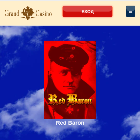
ВХОД
Red Baron