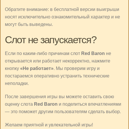
Обратите внимание: в бесплатной версии выигрыши
носят исключительно ознакомительный характер и не
могут быть выведены.
Слот не запускается?
Если по каким-либо причинам слот
Red Baron
не
открывается или работает некорректно, нажмите
кнопку
«Не работает»
. Мы проверим игру и
постараемся оперативно устранить технические
неполадки.
После завершения игры вы можете оставить свою
оценку слота
Red Baron
и поделиться впечатлениями
— это поможет другим пользователям сделать выбор.
Желаем приятной и увлекательной игры!