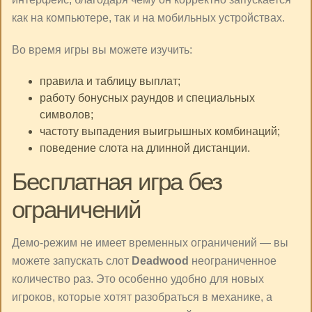
как на компьютере, так и на мобильных устройствах.
Во время игры вы можете изучить:
правила и таблицу выплат;
работу бонусных раундов и специальных
символов;
частоту выпадения выигрышных комбинаций;
поведение слота на длинной дистанции.
Бесплатная игра без
ограничений
Демо-режим не имеет временных ограничений — вы
можете запускать слот
Deadwood
неограниченное
количество раз. Это особенно удобно для новых
игроков, которые хотят разобраться в механике, а