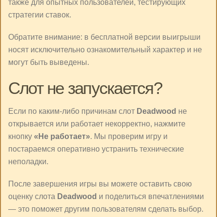
также для опытных пользователей, тестирующих
стратегии ставок.
Обратите внимание: в бесплатной версии выигрыши
носят исключительно ознакомительный характер и не
могут быть выведены.
Слот не запускается?
Если по каким-либо причинам слот
Deadwood
не
открывается или работает некорректно, нажмите
кнопку
«Не работает»
. Мы проверим игру и
постараемся оперативно устранить технические
неполадки.
После завершения игры вы можете оставить свою
оценку слота
Deadwood
и поделиться впечатлениями
— это поможет другим пользователям сделать выбор.