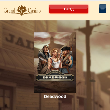
ВХОД
Deadwood