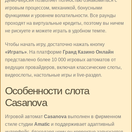
Демо-версия позволяет полностью ознакомиться с
игровым процессом, механикой, бонусными
функциями и уровнем волатильности. Все раунды
проходят на виртуальные кредиты, поэтому вы ничем
не рискуете и можете играть в удобном темпе.
Чтобы начать игру, достаточно нажать кнопку
«Играть»
. На платформе
Гранд Казино Онлайн
представлено более 10 000 игровых автоматов от
ведущих провайдеров, включая классические слоты,
видеослоты, настольные игры и live-раздел.
Особенности слота
Casanova
Игровой автомат
Casanova
выполнен в фирменном
стиле студии
Amatic
и поддерживает адаптивный
интерфейс, благодаря чему он корректно запускается