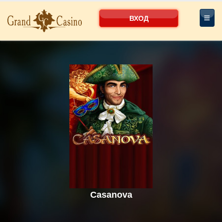
ВХОД
Casanova