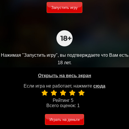
Запустить игру
Нажимая "Запустить игру", вы подтверждаете что Вам есть
18 лет.
Открыть на весь экран
Если игра не работает, нажмите
сюда
Рейтинг
5
Всего оценок:
1
Играть на деньги