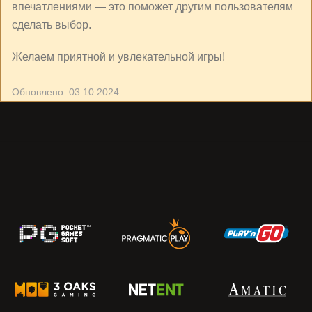
впечатлениями — это поможет другим пользователям
сделать выбор.
Желаем приятной и увлекательной игры!
Обновлено:
03.10.2024