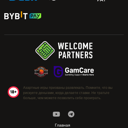
Азартные игры призваны развлекать. Помните, что вы
рискуете деньгами, когда делаете ставки. Не тратьте
больше, чем можете позволить себе проиграть.
Главная