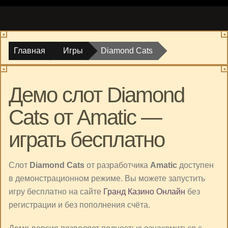
Главная
Игры
Diamond Cats
Демо слот Diamond
Cats от Amatic —
играть бесплатно
Слот
Diamond Cats
от разработчика
Amatic
доступен
в демонстрационном режиме. Вы можете запустить
игру бесплатно на сайте
Гранд Казино Онлайн
без
регистрации и без пополнения счёта.