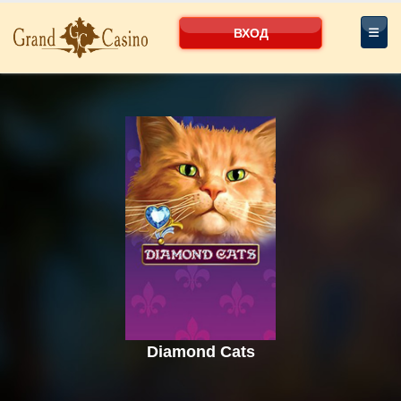
ВХОД
Diamond Cats