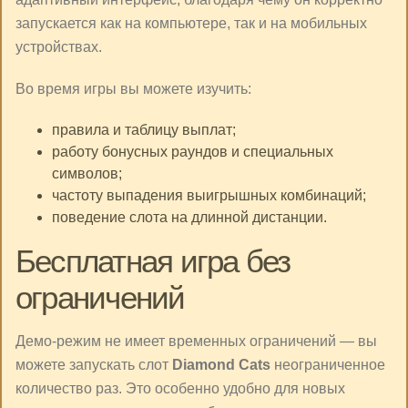
запускается как на компьютере, так и на мобильных
устройствах.
Во время игры вы можете изучить:
правила и таблицу выплат;
работу бонусных раундов и специальных
символов;
частоту выпадения выигрышных комбинаций;
поведение слота на длинной дистанции.
Бесплатная игра без
ограничений
Демо-режим не имеет временных ограничений — вы
можете запускать слот
Diamond Cats
неограниченное
количество раз. Это особенно удобно для новых