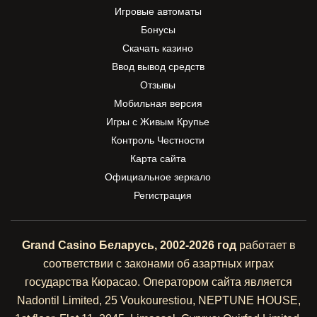
Игровые автоматы
Бонусы
Скачать казино
Ввод вывод средств
Отзывы
Мобильная версия
Игры с Живым Крупье
Контроль Честности
Карта сайта
Официальное зеркало
Регистрация
Grand Casino Беларусь, 2002-2026 год
работает в
соответствии с законами об азартных играх
государства Кюрасао. Оператором сайта является
Nadontil Limited, 25 Voukourestiou, NEPTUNE HOUSE,