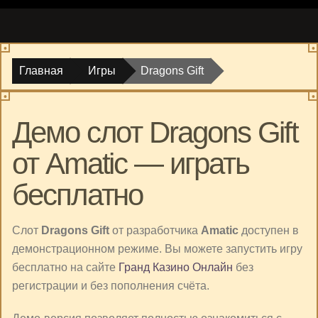
Главная
Игры
Dragons Gift
Демо слот Dragons Gift
от Amatic — играть
бесплатно
Слот
Dragons Gift
от разработчика
Amatic
доступен в
демонстрационном режиме. Вы можете запустить игру
бесплатно на сайте
Гранд Казино Онлайн
без
регистрации и без пополнения счёта.