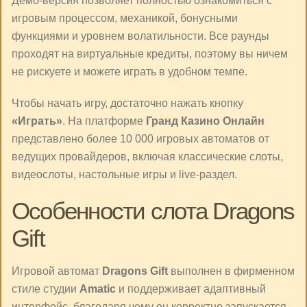
Демо-версия позволяет полностью ознакомиться с
игровым процессом, механикой, бонусными
функциями и уровнем волатильности. Все раунды
проходят на виртуальные кредиты, поэтому вы ничем
не рискуете и можете играть в удобном темпе.
Чтобы начать игру, достаточно нажать кнопку
«Играть»
. На платформе
Гранд Казино Онлайн
представлено более 10 000 игровых автоматов от
ведущих провайдеров, включая классические слоты,
видеослоты, настольные игры и live-раздел.
Особенности слота Dragons
Gift
Игровой автомат
Dragons Gift
выполнен в фирменном
стиле студии
Amatic
и поддерживает адаптивный
интерфейс, благодаря чему он корректно запускается