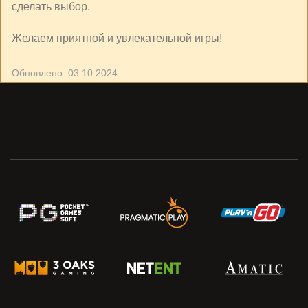
сделать выбор.
Желаем приятной и увлекательной игры!
Обновлено:
03.10.2024