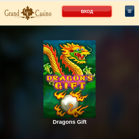
ВХОД
Dragons Gift