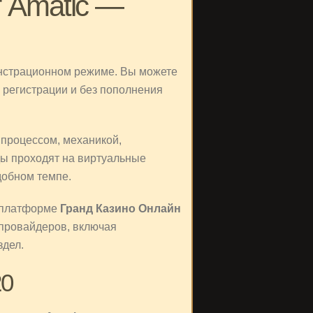
т Amatic —
нстрационном режиме. Вы можете
 регистрации и без пополнения
 процессом, механикой,
ы проходят на виртуальные
добном темпе.
 платформе
Гранд Казино Онлайн
 провайдеров, включая
здел.
20