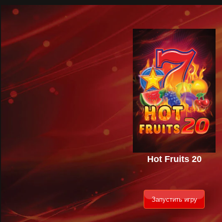
Hot Fruits 20
Запустить игру