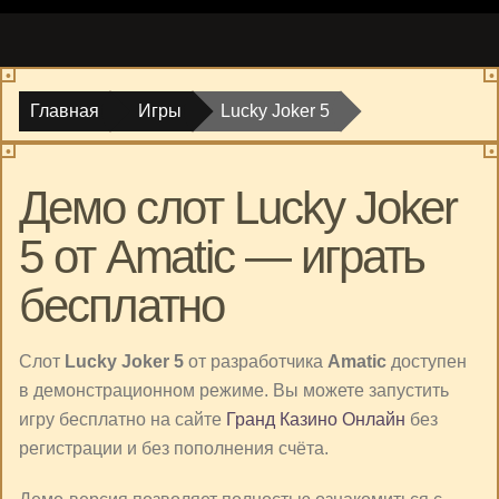
Главная
Игры
Lucky Joker 5
Демо слот Lucky Joker
5 от Amatic — играть
бесплатно
Слот
Lucky Joker 5
от разработчика
Amatic
доступен
в демонстрационном режиме. Вы можете запустить
игру бесплатно на сайте
Гранд Казино Онлайн
без
регистрации и без пополнения счёта.