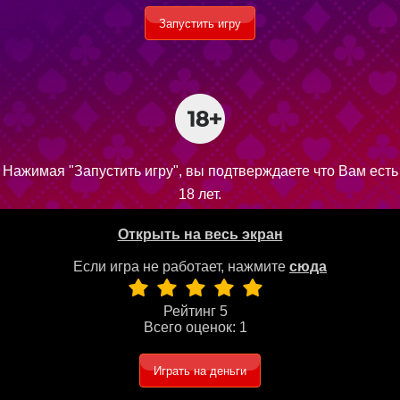
Запустить игру
Нажимая "Запустить игру", вы подтверждаете что Вам есть
18 лет.
Открыть на весь экран
Если игра не работает, нажмите
сюда
Рейтинг
5
Всего оценок:
1
Играть на деньги