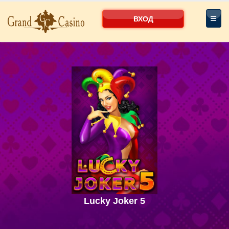
ВХОД
Lucky Joker 5