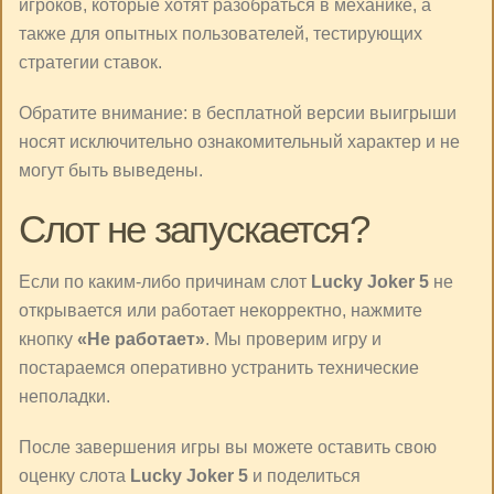
игроков, которые хотят разобраться в механике, а
также для опытных пользователей, тестирующих
стратегии ставок.
Обратите внимание: в бесплатной версии выигрыши
носят исключительно ознакомительный характер и не
могут быть выведены.
Слот не запускается?
Если по каким-либо причинам слот
Lucky Joker 5
не
открывается или работает некорректно, нажмите
кнопку
«Не работает»
. Мы проверим игру и
постараемся оперативно устранить технические
неполадки.
После завершения игры вы можете оставить свою
оценку слота
Lucky Joker 5
и поделиться