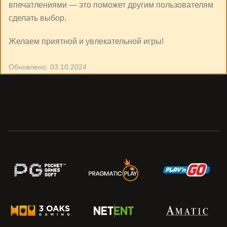
впечатлениями — это поможет другим пользователям
сделать выбор.
Желаем приятной и увлекательной игры!
Обновлено:
03.10.2024