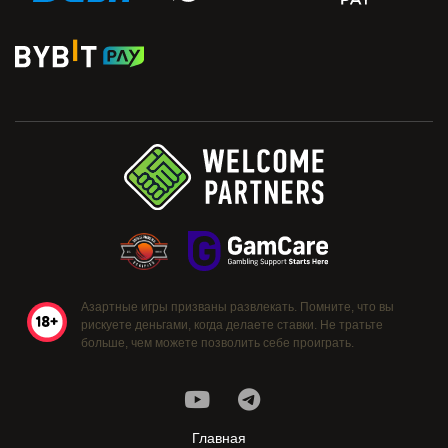
Азартные игры призваны развлекать. Помните, что вы
рискуете деньгами, когда делаете ставки. Не тратьте
больше, чем можете позволить себе проиграть.
Главная