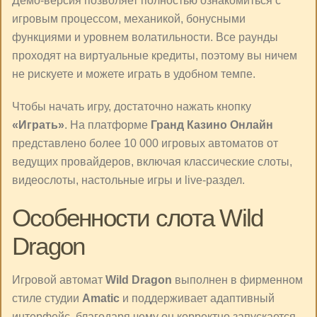
Демо-версия позволяет полностью ознакомиться с
игровым процессом, механикой, бонусными
функциями и уровнем волатильности. Все раунды
проходят на виртуальные кредиты, поэтому вы ничем
не рискуете и можете играть в удобном темпе.
Чтобы начать игру, достаточно нажать кнопку
«Играть»
. На платформе
Гранд Казино Онлайн
представлено более 10 000 игровых автоматов от
ведущих провайдеров, включая классические слоты,
видеослоты, настольные игры и live-раздел.
Особенности слота Wild
Dragon
Игровой автомат
Wild Dragon
выполнен в фирменном
стиле студии
Amatic
и поддерживает адаптивный
интерфейс, благодаря чему он корректно запускается