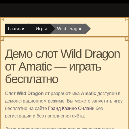
Главная
Игры
Wild Dragon
Демо слот Wild Dragon
от Amatic — играть
бесплатно
Слот
Wild Dragon
от разработчика
Amatic
доступен в
демонстрационном режиме. Вы можете запустить игру
бесплатно на сайте
Гранд Казино Онлайн
без
регистрации и без пополнения счёта.