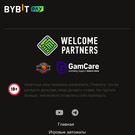
Азартные игры призваны развлекать. Помните, что вы
рискуете деньгами, когда делаете ставки. Не тратьте
больше, чем можете позволить себе проиграть.
Главная
Игровые автоматы