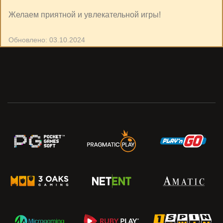
Желаем приятной и увлекательной игры!
Обновлено:
03.10.2024