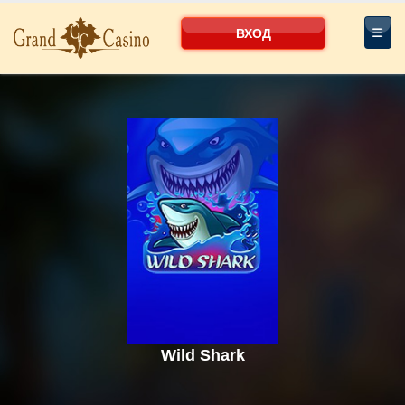
ВХОД
Wild Shark