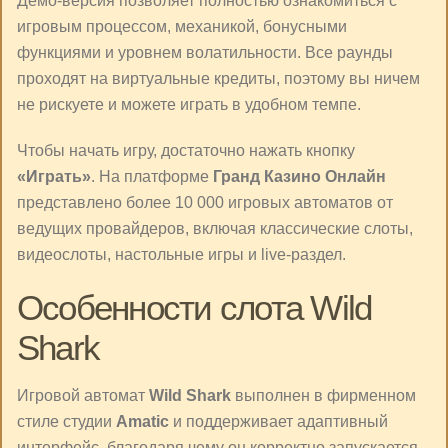
Демо-версия позволяет полностью ознакомиться с
игровым процессом, механикой, бонусными
функциями и уровнем волатильности. Все раунды
проходят на виртуальные кредиты, поэтому вы ничем
не рискуете и можете играть в удобном темпе.
Чтобы начать игру, достаточно нажать кнопку
«Играть»
. На платформе
Гранд Казино Онлайн
представлено более 10 000 игровых автоматов от
ведущих провайдеров, включая классические слоты,
видеослоты, настольные игры и live-раздел.
Особенности слота Wild
Shark
Игровой автомат
Wild Shark
выполнен в фирменном
стиле студии
Amatic
и поддерживает адаптивный
интерфейс, благодаря чему он корректно запускается