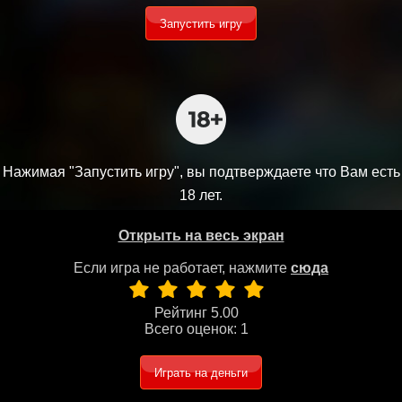
Запустить игру
Нажимая "Запустить игру", вы подтверждаете что Вам есть
18 лет.
Открыть на весь экран
Если игра не работает, нажмите
сюда
Рейтинг
5.00
Всего оценок:
1
Играть на деньги