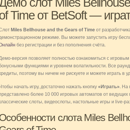
Демо слот Miles Bellhouse
of Time от BetSoft — игра
Слот
Miles Bellhouse and the Gears of Time
от разработчик
демонстрационном режиме. Вы можете запустить игру бесп
Онлайн
без регистрации и без пополнения счёта.
Демо-версия позволяет полностью ознакомиться с игровым
бонусными функциями и уровнем волатильности. Все раунд
кредиты, поэтому вы ничем не рискуете и можете играть в у
Чтобы начать игру, достаточно нажать кнопку
«Играть»
. На
представлено более 10 000 игровых автоматов от ведущих
классические слоты, видеослоты, настольные игры и live-ра
Особенности слота Miles Bellh
Gears of Time