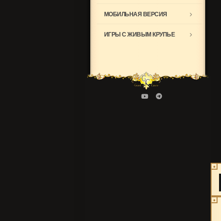
МОБИЛЬНАЯ ВЕРСИЯ
ИГРЫ С ЖИВЫМ КРУПЬЕ