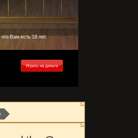
что Вам есть 18 лет.
Играть на деньги
e