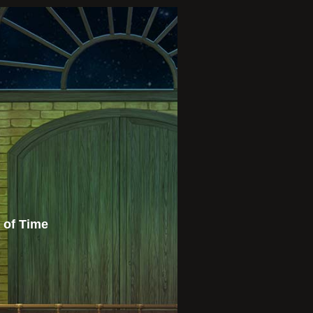
 of Time