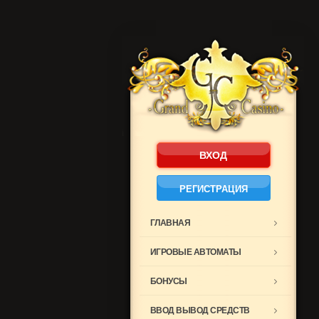
ВХОД
РЕГИСТРАЦИЯ
ГЛАВНАЯ
ИГРОВЫЕ АВТОМАТЫ
БОНУСЫ
ВВОД ВЫВОД СРЕДСТВ