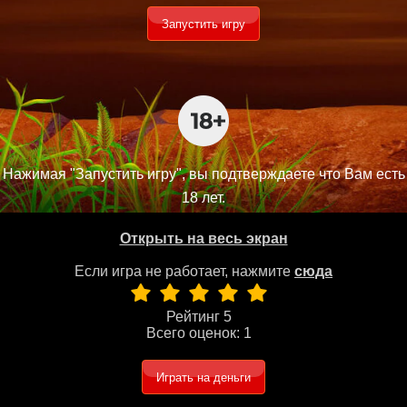
Запустить игру
Нажимая "Запустить игру", вы подтверждаете что Вам есть
18 лет.
Открыть на весь экран
Если игра не работает, нажмите
сюда
Рейтинг
5
Всего оценок:
1
Играть на деньги