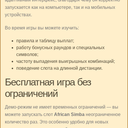
запускается как на компьютере, так и на мобильных
устройствах.
Во время игры вы можете изучить:
правила и таблицу выплат;
работу бонусных раундов и специальных
символов;
частоту выпадения выигрышных комбинаций;
поведение слота на длинной дистанции.
Бесплатная игра без
ограничений
Демо-режим не имеет временных ограничений — вы
можете запускать слот
African Simba
неограниченное
количество раз. Это особенно удобно для новых