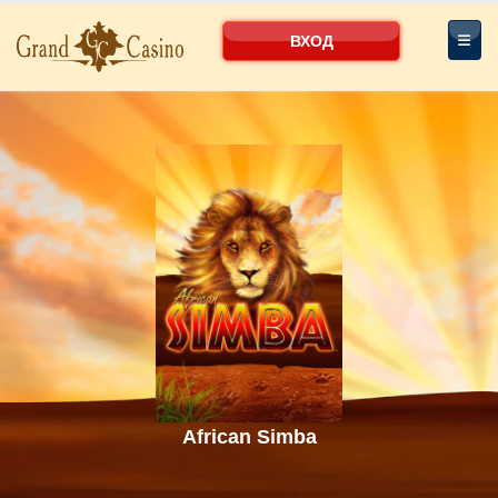
ВХОД
African Simba