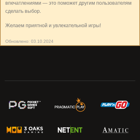
впечатлениями — это поможет другим пользователям
сделать выбор.
Желаем приятной и увлекательной игры!
Обновлено:
03.10.2024