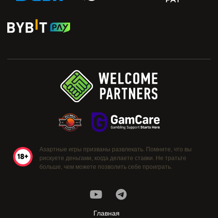
Азартные игры призваны развлекать. Помните, что вы
рискуете деньгами, когда делаете ставки. Не тратьте
больше, чем можете позволить себе проиграть.
Главная