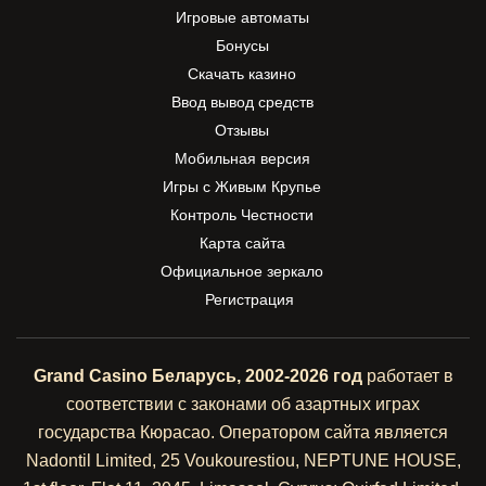
Игровые автоматы
Бонусы
Скачать казино
Ввод вывод средств
Отзывы
Мобильная версия
Игры с Живым Крупье
Контроль Честности
Карта сайта
Официальное зеркало
Регистрация
Grand Casino Беларусь, 2002-2026 год
работает в
соответствии с законами об азартных играх
государства Кюрасао. Оператором сайта является
Nadontil Limited, 25 Voukourestiou, NEPTUNE HOUSE,