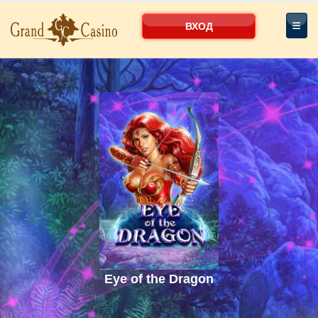
ВХОД
Eye of the Dragon