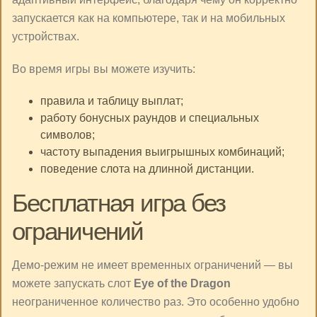
запускается как на компьютере, так и на мобильных
устройствах.
Во время игры вы можете изучить:
правила и таблицу выплат;
работу бонусных раундов и специальных
символов;
частоту выпадения выигрышных комбинаций;
поведение слота на длинной дистанции.
Бесплатная игра без
ограничений
Демо-режим не имеет временных ограничений — вы
можете запускать слот
Eye of the Dragon
неограниченное количество раз. Это особенно удобно