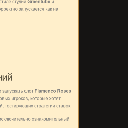
тиле студии
Greentube
и
рректно запускается как на
ний
 запускать слот
Flamenco Roses
овых игроков, которые хотят
й, тестирующих стратегии ставок.
 исключительно ознакомительный