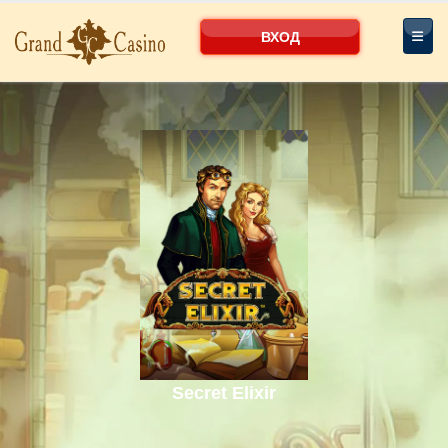
ВХОД
Secret Elixir