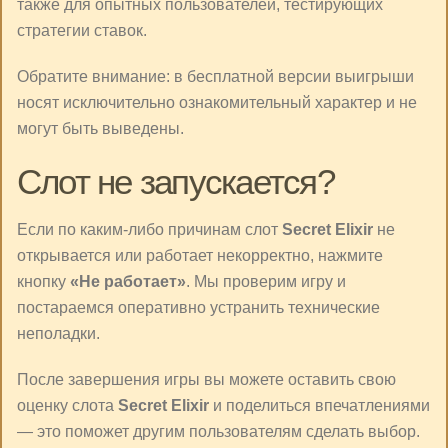
также для опытных пользователей, тестирующих
стратегии ставок.
Обратите внимание: в бесплатной версии выигрыши
носят исключительно ознакомительный характер и не
могут быть выведены.
Слот не запускается?
Если по каким-либо причинам слот
Secret Elixir
не
открывается или работает некорректно, нажмите
кнопку
«Не работает»
. Мы проверим игру и
постараемся оперативно устранить технические
неполадки.
После завершения игры вы можете оставить свою
оценку слота
Secret Elixir
и поделиться впечатлениями
— это поможет другим пользователям сделать выбор.