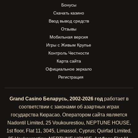
Бонусы
Скачать казино
Ввод вывод средств
Отзывы
Мобильная версия
Игры с Живым Крупье
Контроль Честности
Карта сайта
Официальное зеркало
Регистрация
Grand Casino Беларусь, 2002-2026 год
работает в
соответствии с законами об азартных играх
государства Кюрасао. Оператором сайта является
Nadontil Limited, 25 Voukourestiou, NEPTUNE HOUSE,
1st floor, Flat 11, 3045, Limassol, Cyprus; Quirfad Limited,