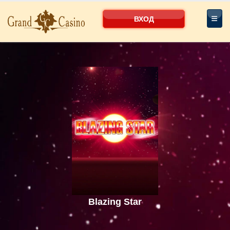
ВХОД
Blazing Star