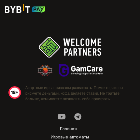
Азартные игры призваны развлекать. Помните, что вы
рискуете деньгами, когда делаете ставки. Не тратьте
больше, чем можете позволить себе проиграть.
Главная
Игровые автоматы