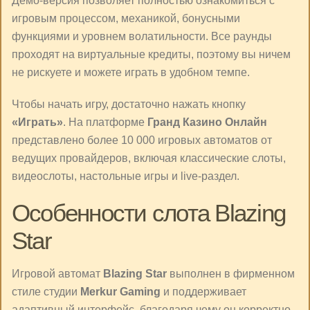
Демо-версия позволяет полностью ознакомиться с
игровым процессом, механикой, бонусными
функциями и уровнем волатильности. Все раунды
проходят на виртуальные кредиты, поэтому вы ничем
не рискуете и можете играть в удобном темпе.
Чтобы начать игру, достаточно нажать кнопку
«Играть»
. На платформе
Гранд Казино Онлайн
представлено более 10 000 игровых автоматов от
ведущих провайдеров, включая классические слоты,
видеослоты, настольные игры и live-раздел.
Особенности слота Blazing
Star
Игровой автомат
Blazing Star
выполнен в фирменном
стиле студии
Merkur Gaming
и поддерживает
адаптивный интерфейс, благодаря чему он корректно