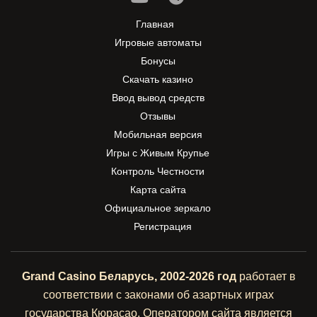
Главная
Игровые автоматы
Бонусы
Скачать казино
Ввод вывод средств
Отзывы
Мобильная версия
Игры с Живым Крупье
Контроль Честности
Карта сайта
Официальное зеркало
Регистрация
Grand Casino Беларусь, 2002-2026 год
работает в
соответствии с законами об азартных играх
государства Кюрасао. Оператором сайта является