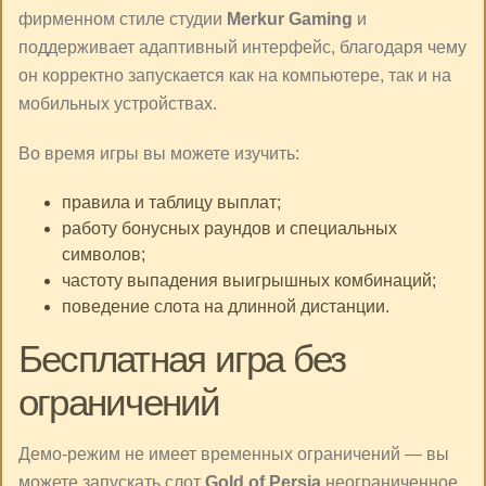
фирменном стиле студии
Merkur Gaming
и
поддерживает адаптивный интерфейс, благодаря чему
он корректно запускается как на компьютере, так и на
мобильных устройствах.
Во время игры вы можете изучить:
правила и таблицу выплат;
работу бонусных раундов и специальных
символов;
частоту выпадения выигрышных комбинаций;
поведение слота на длинной дистанции.
Бесплатная игра без
ограничений
Демо-режим не имеет временных ограничений — вы
можете запускать слот
Gold of Persia
неограниченное