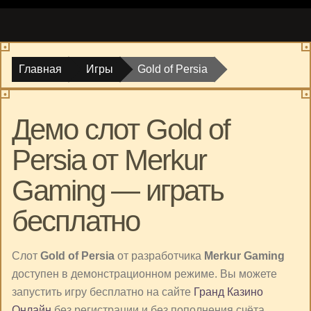
Главная
Игры
Gold of Persia
Демо слот Gold of
Persia от Merkur
Gaming — играть
бесплатно
Слот
Gold of Persia
от разработчика
Merkur Gaming
доступен в демонстрационном режиме. Вы можете
запустить игру бесплатно на сайте
Гранд Казино
Онлайн
без регистрации и без пополнения счёта.