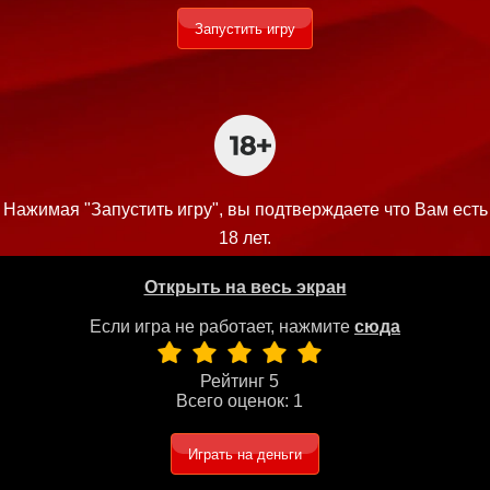
Запустить игру
Нажимая "Запустить игру", вы подтверждаете что Вам есть
18 лет.
Открыть на весь экран
Если игра не работает, нажмите
сюда
Рейтинг
5
Всего оценок:
1
Играть на деньги