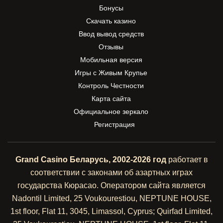
Бонусы
Скачать казино
Ввод вывод средств
Отзывы
Мобильная версия
Игры с Живым Крупье
Контроль Честности
Карта сайта
Официальное зеркало
Регистрация
Grand Casino Беларусь, 2002-2026 год
работает в
соответствии с законами об азартных играх
государства Кюрасао. Оператором сайта является
Nadontil Limited, 25 Voukourestiou, NEPTUNE HOUSE,
1st floor, Flat 11, 3045, Limassol, Cyprus; Quirfad Limited,