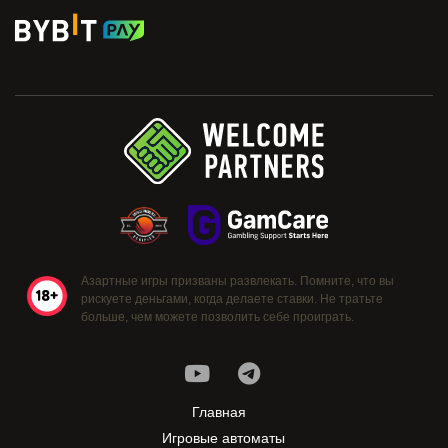
Азартные игры призваны развлекать. Помните, что вы
рискуете деньгами, когда делаете ставки. Не тратьте
больше, чем можете позволить себе проиграть.
Главная
Игровые автоматы