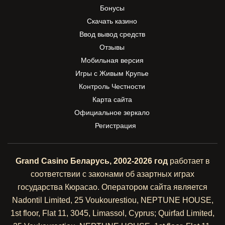
Бонусы
Скачать казино
Ввод вывод средств
Отзывы
Мобильная версия
Игры с Живым Крупье
Контроль Честности
Карта сайта
Официальное зеркало
Регистрация
Grand Casino Беларусь, 2002-2026 год
работает в
соответствии с законами об азартных играх
государства Кюрасао. Оператором сайта является
Nadontil Limited, 25 Voukourestiou, NEPTUNE HOUSE,
1st floor, Flat 11, 3045, Limassol, Cyprus; Quirfad Limited,