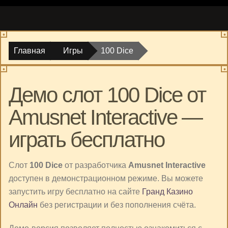
Главная
Игры
100 Dice
Демо слот 100 Dice от
Amusnet Interactive —
играть бесплатно
Слот
100 Dice
от разработчика
Amusnet Interactive
доступен в демонстрационном режиме. Вы можете
запустить игру бесплатно на сайте
Гранд Казино
Онлайн
без регистрации и без пополнения счёта.