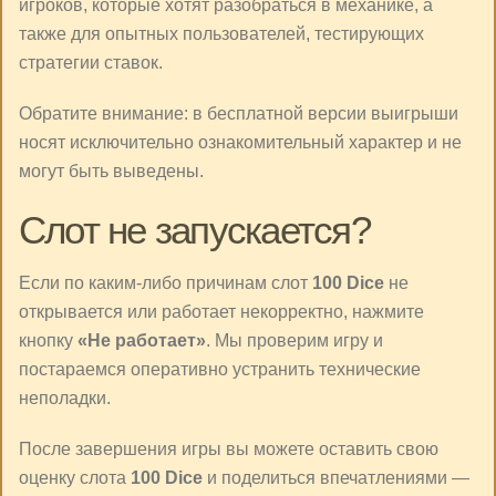
игроков, которые хотят разобраться в механике, а
также для опытных пользователей, тестирующих
стратегии ставок.
Обратите внимание: в бесплатной версии выигрыши
носят исключительно ознакомительный характер и не
могут быть выведены.
Слот не запускается?
Если по каким-либо причинам слот
100 Dice
не
открывается или работает некорректно, нажмите
кнопку
«Не работает»
. Мы проверим игру и
постараемся оперативно устранить технические
неполадки.
После завершения игры вы можете оставить свою
оценку слота
100 Dice
и поделиться впечатлениями —