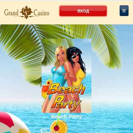
ВХОД
Beach Party