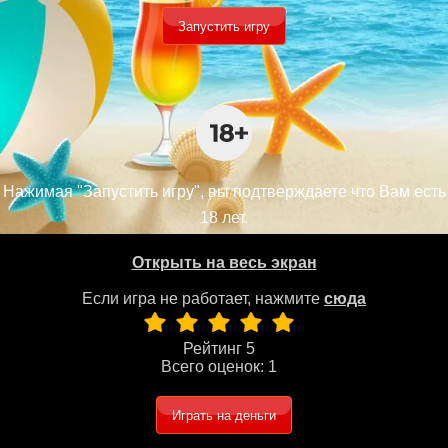
Запустить игру
Нажимая "Запустить игру", вы подтверждаете что Вам есть
18 лет.
Открыть на весь экран
Если игра не работает, нажмите
сюда
Рейтинг
5
Всего оценок:
1
Играть на деньги