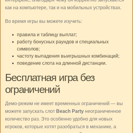
как на компьютере, так и на мобильных устройствах.
Во время игры вы можете изучить:
правила и таблицу выплат;
работу бонусных раундов и специальных
символов;
частоту выпадения выигрышных комбинаций;
поведение слота на длинной дистанции.
Бесплатная игра без
ограничений
Демо-режим не имеет временных ограничений — вы
можете запускать слот
Beach Party
неограниченное
количество раз. Это особенно удобно для новых
игроков, которые хотят разобраться в механике, а