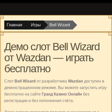
Главная
Игры
Bell Wizard
Демо слот Bell Wizard
от Wazdan — играть
бесплатно
Слот
Bell Wizard
от разработчика
Wazdan
доступен в
демонстрационном режиме. Вы можете запустить игру
бесплатно на сайте
Гранд Казино Онлайн
без
регистрации и без пополнения счёта.