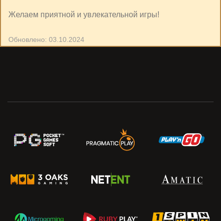
Желаем приятной и увлекательной игры!
Обновлено:
03.10.2024