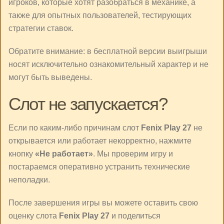
игроков, которые хотят разобраться в механике, а
также для опытных пользователей, тестирующих
стратегии ставок.
Обратите внимание: в бесплатной версии выигрыши
носят исключительно ознакомительный характер и не
могут быть выведены.
Слот не запускается?
Если по каким-либо причинам слот
Fenix Play 27
не
открывается или работает некорректно, нажмите
кнопку
«Не работает»
. Мы проверим игру и
постараемся оперативно устранить технические
неполадки.
После завершения игры вы можете оставить свою
оценку слота
Fenix Play 27
и поделиться