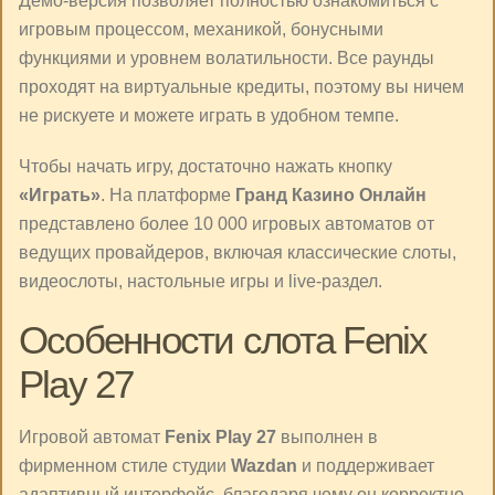
Демо-версия позволяет полностью ознакомиться с
игровым процессом, механикой, бонусными
функциями и уровнем волатильности. Все раунды
проходят на виртуальные кредиты, поэтому вы ничем
не рискуете и можете играть в удобном темпе.
Чтобы начать игру, достаточно нажать кнопку
«Играть»
. На платформе
Гранд Казино Онлайн
представлено более 10 000 игровых автоматов от
ведущих провайдеров, включая классические слоты,
видеослоты, настольные игры и live-раздел.
Особенности слота Fenix
Play 27
Игровой автомат
Fenix Play 27
выполнен в
фирменном стиле студии
Wazdan
и поддерживает
адаптивный интерфейс, благодаря чему он корректно