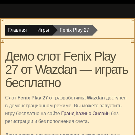
Главная
Игры
Fenix Play 27
Демо слот Fenix Play
27 от Wazdan — играть
бесплатно
Слот
Fenix Play 27
от разработчика
Wazdan
доступен
в демонстрационном режиме. Вы можете запустить
игру бесплатно на сайте
Гранд Казино Онлайн
без
регистрации и без пополнения счёта.