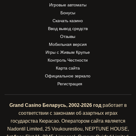
Игровые автоматы
Бонусы
Скачать казино
Ввод вывод средств
Отзывы
Мобильная версия
Игры с Живым Крупье
Контроль Честности
Карта сайта
Официальное зеркало
Регистрация
Grand Casino Беларусь, 2002-2026 год
работает в
соответствии с законами об азартных играх
государства Кюрасао. Оператором сайта является
Nadontil Limited, 25 Voukourestiou, NEPTUNE HOUSE,