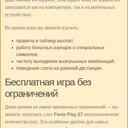
запускается как на компьютере, так и на мобильных
устройствах.
Во время игры вы можете изучить:
правила и таблицу выплат;
работу бонусных раундов и специальных
символов;
частоту выпадения выигрышных комбинаций;
поведение слота на длинной дистанции.
Бесплатная игра без
ограничений
Демо-режим не имеет временных ограничений — вы
можете запускать слот
Fenix Play 27
неограниченное
количество раз. Это особенно удобно для новых