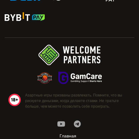
Азартные игры призваны развлекать. Помните, что вы
рискуете деньгами, когда делаете ставки. Не тратьте
больше, чем можете позволить себе проиграть.
Главная