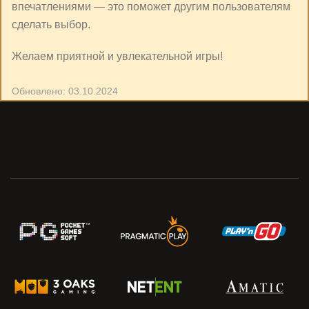
впечатлениями — это поможет другим пользователям
сделать выбор.
Желаем приятной и увлекательной игры!
Обновлено:
03.10.2024