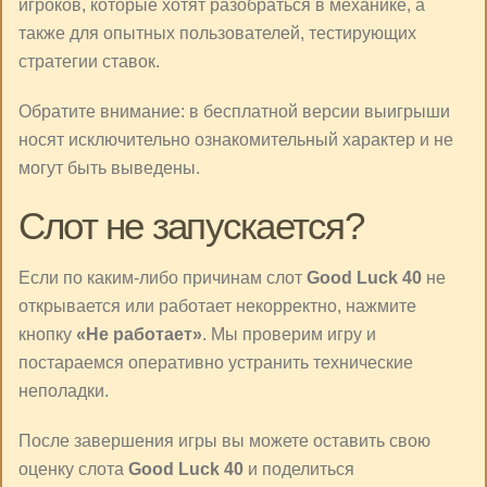
игроков, которые хотят разобраться в механике, а
также для опытных пользователей, тестирующих
стратегии ставок.
Обратите внимание: в бесплатной версии выигрыши
носят исключительно ознакомительный характер и не
могут быть выведены.
Слот не запускается?
Если по каким-либо причинам слот
Good Luck 40
не
открывается или работает некорректно, нажмите
кнопку
«Не работает»
. Мы проверим игру и
постараемся оперативно устранить технические
неполадки.
После завершения игры вы можете оставить свою
оценку слота
Good Luck 40
и поделиться