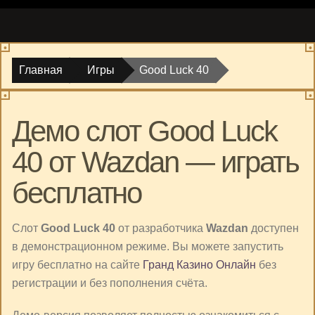
Главная
Игры
Good Luck 40
Демо слот Good Luck
40 от Wazdan — играть
бесплатно
Слот
Good Luck 40
от разработчика
Wazdan
доступен
в демонстрационном режиме. Вы можете запустить
игру бесплатно на сайте
Гранд Казино Онлайн
без
регистрации и без пополнения счёта.