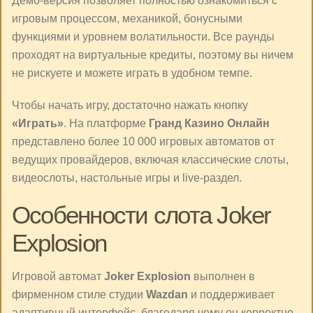
Демо-версия позволяет полностью ознакомиться с
игровым процессом, механикой, бонусными
функциями и уровнем волатильности. Все раунды
проходят на виртуальные кредиты, поэтому вы ничем
не рискуете и можете играть в удобном темпе.
Чтобы начать игру, достаточно нажать кнопку
«Играть»
. На платформе
Гранд Казино Онлайн
представлено более 10 000 игровых автоматов от
ведущих провайдеров, включая классические слоты,
видеослоты, настольные игры и live-раздел.
Особенности слота Joker
Explosion
Игровой автомат
Joker Explosion
выполнен в
фирменном стиле студии
Wazdan
и поддерживает
адаптивный интерфейс, благодаря чему он корректно