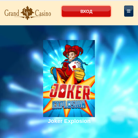
ВХОД
Joker Explosion