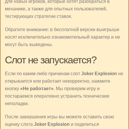
для новых игроков, которые хотят разобраться в
механике, а также для опытных пользователей,
тестирующих стратегии ставок.
Обратите внимание: в бесплатной версии выигрыши
носят исключительно ознакомительный характер и не
могут быть выведены.
Слот не запускается?
Если по каким-либо причинам слот
Joker Explosion
не
открывается или работает некорректно, нажмите
кнопку
«Не работает»
. Мы проверим игру и
постараемся оперативно устранить технические
неполадки.
После завершения игры вы можете оставить свою
оценку слота
Joker Explosion
и поделиться