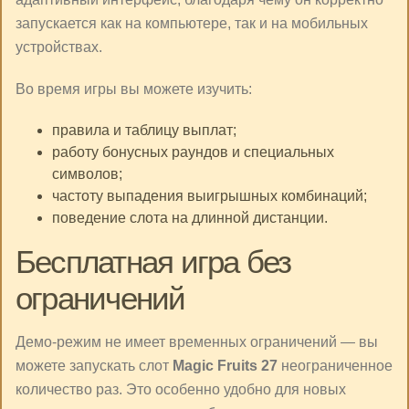
запускается как на компьютере, так и на мобильных
устройствах.
Во время игры вы можете изучить:
правила и таблицу выплат;
работу бонусных раундов и специальных
символов;
частоту выпадения выигрышных комбинаций;
поведение слота на длинной дистанции.
Бесплатная игра без
ограничений
Демо-режим не имеет временных ограничений — вы
можете запускать слот
Magic Fruits 27
неограниченное
количество раз. Это особенно удобно для новых