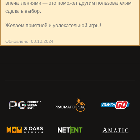
впечатлениями — это поможет другим пользователям
сделать выбор.
Желаем приятной и увлекательной игры!
Обновлено:
03.10.2024