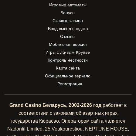
Игровые автоматы
Бонусы
Скачать казино
Ввод вывод средств
Отзывы
Мобильная версия
Игры с Живым Крупье
Контроль Честности
Карта сайта
Официальное зеркало
Регистрация
Grand Casino Беларусь, 2002-2026 год
работает в
соответствии с законами об азартных играх
государства Кюрасао. Оператором сайта является
Nadontil Limited, 25 Voukourestiou, NEPTUNE HOUSE,