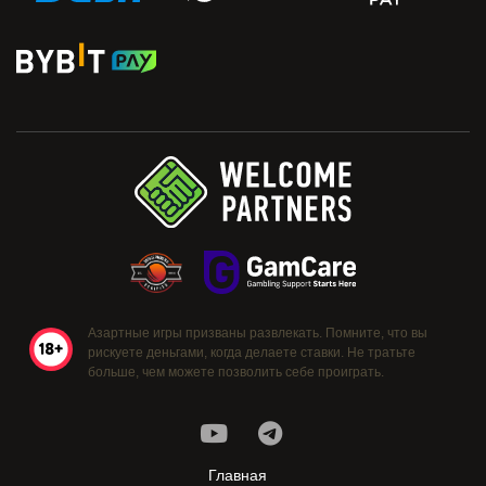
Азартные игры призваны развлекать. Помните, что вы
рискуете деньгами, когда делаете ставки. Не тратьте
больше, чем можете позволить себе проиграть.
Главная