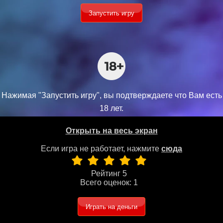
Запустить игру
Нажимая "Запустить игру", вы подтверждаете что Вам есть
18 лет.
Открыть на весь экран
Если игра не работает, нажмите
сюда
Рейтинг
5
Всего оценок:
1
Играть на деньги