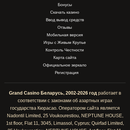
Бонусы
Скачать казино
Ввод вывод средств
Отзывы
Мобильная версия
Игры с Живым Крупье
Контроль Честности
Карта сайта
Официальное зеркало
Регистрация
Grand Casino Беларусь, 2002-2026 год
работает в
соответствии с законами об азартных играх
государства Кюрасао. Оператором сайта является
Nadontil Limited, 25 Voukourestiou, NEPTUNE HOUSE,
1st floor, Flat 11, 3045, Limassol, Cyprus; Quirfad Limited,