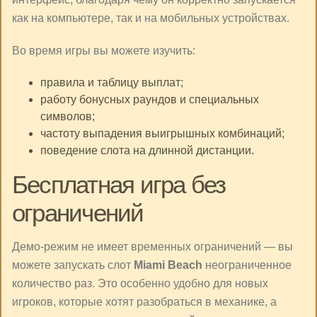
как на компьютере, так и на мобильных устройствах.
Во время игры вы можете изучить:
правила и таблицу выплат;
работу бонусных раундов и специальных
символов;
частоту выпадения выигрышных комбинаций;
поведение слота на длинной дистанции.
Бесплатная игра без
ограничений
Демо-режим не имеет временных ограничений — вы
можете запускать слот
Miami Beach
неограниченное
количество раз. Это особенно удобно для новых
игроков, которые хотят разобраться в механике, а