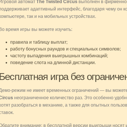
Игровой автомат
The Twisted Circus
выполнен в фирменном
поддерживает адаптивный интерфейс, благодаря чему он ко
компьютере, так и на мобильных устройствах.
Во время игры вы можете изучить:
правила и таблицу выплат;
работу бонусных раундов и специальных символов;
частоту выпадения выигрышных комбинаций;
поведение слота на длинной дистанции.
Бесплатная игра без ограниче
Демо-режим не имеет временных ограничений — вы можете
Circus
неограниченное количество раз. Это особенно удобн
хотят разобраться в механике, а также для опытных пользо
ставок.
Обратите внимание: в бесплатной версии выигрыши носят