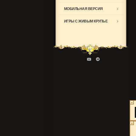
МОБИЛЬНАЯ ВЕРСИЯ
ИГРЫ С ЖИВЫМ КРУПЬЕ