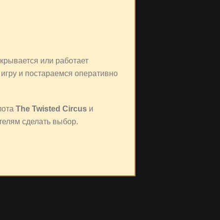
крывается или работает
 игру и постараемся оперативно
лота
The Twisted Circus
и
телям сделать выбор.