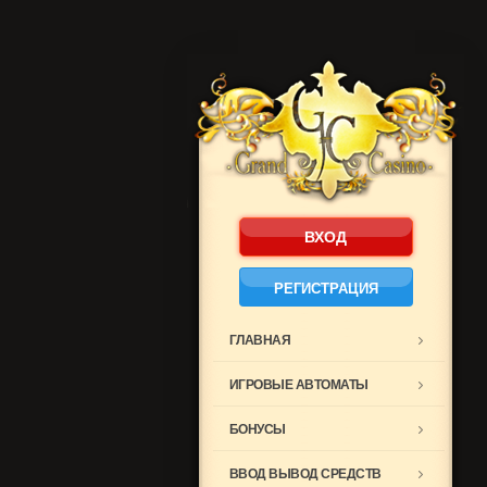
ВХОД
РЕГИСТРАЦИЯ
ГЛАВНАЯ
ИГРОВЫЕ АВТОМАТЫ
БОНУСЫ
ВВОД ВЫВОД СРЕДСТВ