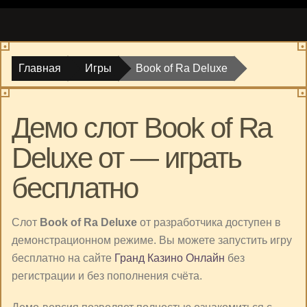
Главная
Игры
Book of Ra Deluxe
Демо слот Book of Ra
Deluxe от — играть
бесплатно
Слот
Book of Ra Deluxe
от разработчика
доступен в
демонстрационном режиме. Вы можете запустить игру
бесплатно на сайте
Гранд Казино Онлайн
без
регистрации и без пополнения счёта.