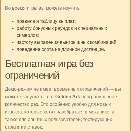
Во время игры вы можете изучить:
правила и таблицу выплат;
работу бонусных раундов и специальных
символов;
частоту выпадения выигрышных комбинаций;
поведение слота на длинной дистанции.
Бесплатная игра без
ограничений
Демо-режим не имеет временных ограничений — вы
можете запускать слот
Golden Ark
неограниченное
количество раз. Это особенно удобно для новых
игроков, которые хотят разобраться в механике, а
также для опытных пользователей, тестирующих
стратегии ставок.