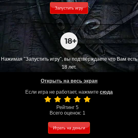
Запустить игру
Нажимая "Запустить игру", вы подтверждаете что Вам есть
18 лет.
Открыть на весь экран
Если игра не работает, нажмите
сюда
Рейтинг
5
Всего оценок:
1
Играть на деньги