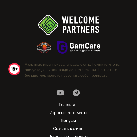
Азартные игры призваны развлекать. Помните, что вы
рискуете деньгами, когда делаете ставки. Не тратьте
больше, чем можете позволить себе проиграть.
Главная
Игровые автоматы
Бонусы
Скачать казино
Ввод вывод средств