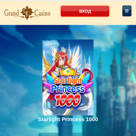
ВХОД
Starlight Princess 1000