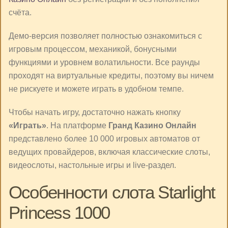
счёта.
Демо-версия позволяет полностью ознакомиться с
игровым процессом, механикой, бонусными
функциями и уровнем волатильности. Все раунды
проходят на виртуальные кредиты, поэтому вы ничем
не рискуете и можете играть в удобном темпе.
Чтобы начать игру, достаточно нажать кнопку
«Играть»
. На платформе
Гранд Казино Онлайн
представлено более 10 000 игровых автоматов от
ведущих провайдеров, включая классические слоты,
видеослоты, настольные игры и live-раздел.
Особенности слота Starlight
Princess 1000