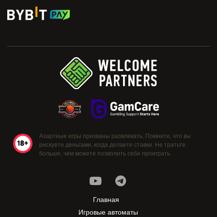
Азартные игры призваны развлекать. Помните, что вы
рискуете деньгами, когда делаете ставки. Не тратьте
больше, чем можете позволить себе проиграть.
Главная
Игровые автоматы