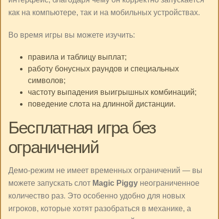
как на компьютере, так и на мобильных устройствах.
Во время игры вы можете изучить:
правила и таблицу выплат;
работу бонусных раундов и специальных
символов;
частоту выпадения выигрышных комбинаций;
поведение слота на длинной дистанции.
Бесплатная игра без
ограничений
Демо-режим не имеет временных ограничений — вы
можете запускать слот
Magic Piggy
неограниченное
количество раз. Это особенно удобно для новых
игроков, которые хотят разобраться в механике, а