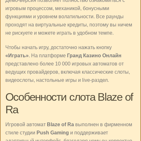
Демо-версия позволяет полностью ознакомиться с
игровым процессом, механикой, бонусными
функциями и уровнем волатильности. Все раунды
проходят на виртуальные кредиты, поэтому вы ничем
не рискуете и можете играть в удобном темпе.
Чтобы начать игру, достаточно нажать кнопку
«Играть»
. На платформе
Гранд Казино Онлайн
представлено более 10 000 игровых автоматов от
ведущих провайдеров, включая классические слоты,
видеослоты, настольные игры и live-раздел.
Особенности слота Blaze of
Ra
Игровой автомат
Blaze of Ra
выполнен в фирменном
стиле студии
Push Gaming
и поддерживает
адаптивный интерфейс, благодаря чему он корректно