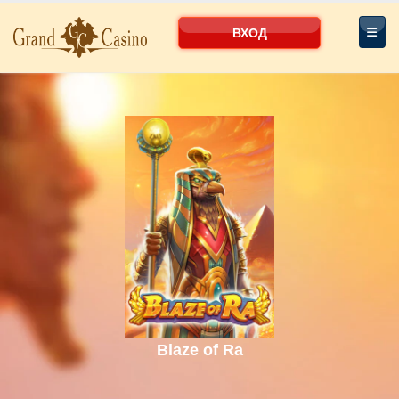
ВХОД
Blaze of Ra