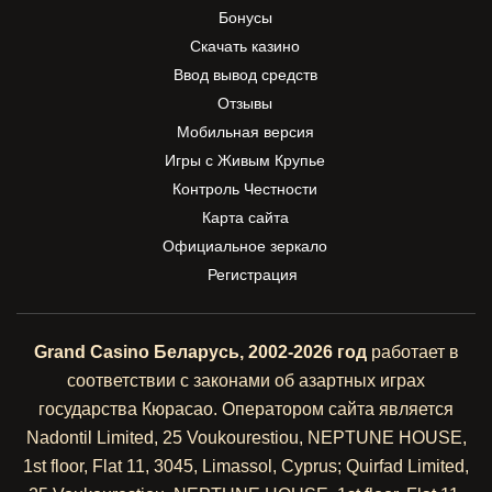
Бонусы
Скачать казино
Ввод вывод средств
Отзывы
Мобильная версия
Игры с Живым Крупье
Контроль Честности
Карта сайта
Официальное зеркало
Регистрация
Grand Casino Беларусь, 2002-2026 год
работает в
соответствии с законами об азартных играх
государства Кюрасао. Оператором сайта является
Nadontil Limited, 25 Voukourestiou, NEPTUNE HOUSE,
1st floor, Flat 11, 3045, Limassol, Cyprus; Quirfad Limited,