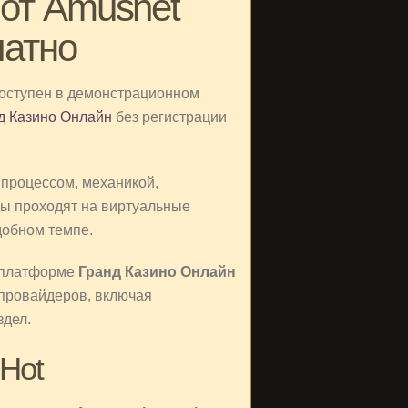
 от Amusnet
латно
оступен в демонстрационном
д Казино Онлайн
без регистрации
 процессом, механикой,
ы проходят на виртуальные
добном темпе.
 платформе
Гранд Казино Онлайн
 провайдеров, включая
здел.
 Hot