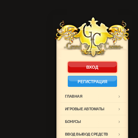
ВХОД
РЕГИСТРАЦИЯ
ГЛАВНАЯ
ИГРОВЫЕ АВТОМАТЫ
БОНУСЫ
ВВОД ВЫВОД СРЕДСТВ