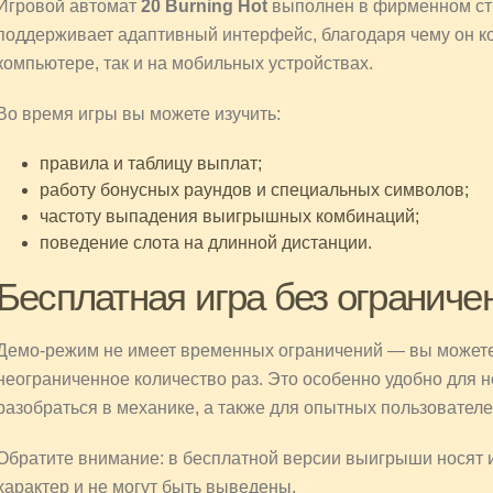
Игровой автомат
20 Burning Hot
выполнен в фирменном ст
поддерживает адаптивный интерфейс, благодаря чему он ко
компьютере, так и на мобильных устройствах.
Во время игры вы можете изучить:
правила и таблицу выплат;
работу бонусных раундов и специальных символов;
частоту выпадения выигрышных комбинаций;
поведение слота на длинной дистанции.
Бесплатная игра без ограниче
Демо-режим не имеет временных ограничений — вы можете
неограниченное количество раз. Это особенно удобно для н
разобраться в механике, а также для опытных пользователе
Обратите внимание: в бесплатной версии выигрыши носят
характер и не могут быть выведены.