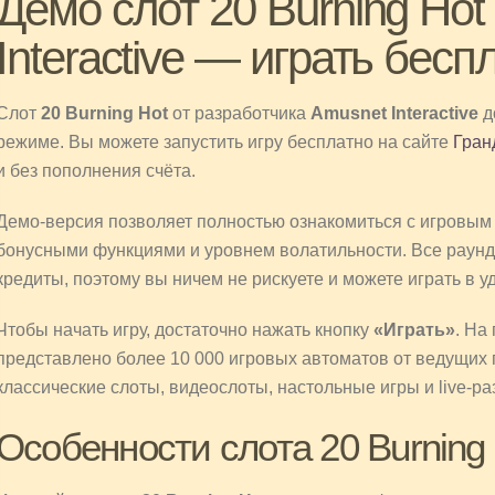
Демо слот 20 Burning Hot
Interactive — играть бесп
Слот
20 Burning Hot
от разработчика
Amusnet Interactive
д
режиме. Вы можете запустить игру бесплатно на сайте
Гран
и без пополнения счёта.
Демо-версия позволяет полностью ознакомиться с игровым
бонусными функциями и уровнем волатильности. Все раунд
кредиты, поэтому вы ничем не рискуете и можете играть в у
Чтобы начать игру, достаточно нажать кнопку
«Играть»
. На
представлено более 10 000 игровых автоматов от ведущих
классические слоты, видеослоты, настольные игры и live-ра
Особенности слота 20 Burning