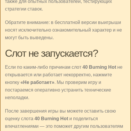
также для опытных пользователей, тестирующих
стратегии ставок.
Обратите внимание: в бесплатной версии выигрыши
носят исключительно ознакомительный характер и не
могут быть выведены.
Слот не запускается?
Если по каким-либо причинам слот
40 Burning Hot
не
открывается или работает некорректно, нажмите
кнопку
«Не работает»
. Мы проверим игру и
постараемся оперативно устранить технические
неполадки.
После завершения игры вы можете оставить свою
оценку слота
40 Burning Hot
и поделиться
впечатлениями — это поможет другим пользователям