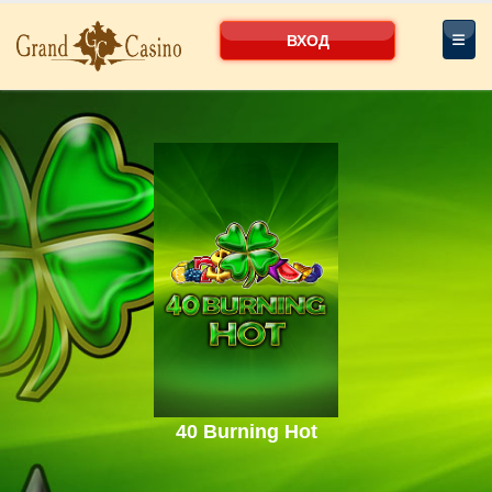
ВХОД
40 Burning Hot