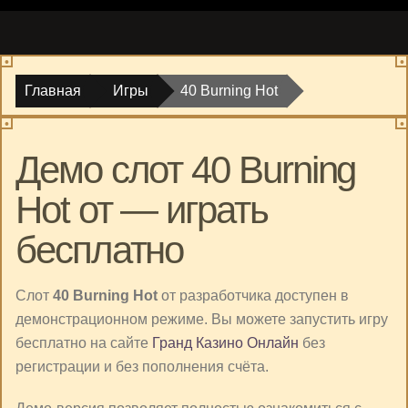
Главная
Игры
40 Burning Hot
Демо слот 40 Burning
Hot от — играть
бесплатно
Слот
40 Burning Hot
от разработчика
доступен в
демонстрационном режиме. Вы можете запустить игру
бесплатно на сайте
Гранд Казино Онлайн
без
регистрации и без пополнения счёта.