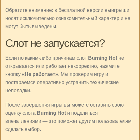
Обратите внимание: в бесплатной версии выигрыши
носят исключительно ознакомительный характер и не
могут быть выведены.
Слот не запускается?
Если по каким-либо причинам слот
Burning Hot
не
открывается или работает некорректно, нажмите
кнопку
«Не работает»
. Мы проверим игру и
постараемся оперативно устранить технические
неполадки.
После завершения игры вы можете оставить свою
оценку слота
Burning Hot
и поделиться
впечатлениями — это поможет другим пользователям
сделать выбор.