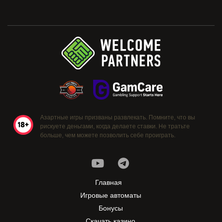
Азартные игры призваны развлекать. Помните, что вы
рискуете деньгами, когда делаете ставки. Не тратьте
больше, чем можете позволить себе проиграть.
Главная
Игровые автоматы
Бонусы
Скачать казино