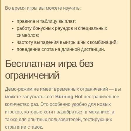
Во время игры вы можете изучить:
правила и таблицу выплат;
работу бонусных раундов и специальных
символов;
частоту выпадения выигрышных комбинаций;
поведение слота на длинной дистанции.
Бесплатная игра без
ограничений
Демо-режим не имеет временных ограничений — вы
можете запускать слот
Burning Hot
неограниченное
количество раз. Это особенно удобно для новых
игроков, которые хотят разобраться в механике, а
также для опытных пользователей, тестирующих
стратегии ставок.