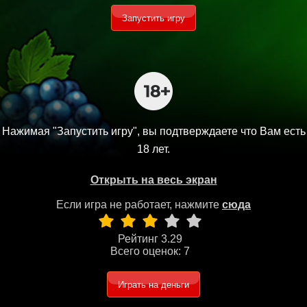
Запустить игру
Нажимая "Запустить игру", вы подтверждаете что Вам есть
18 лет.
Открыть на весь экран
Если игра не работает, нажмите
сюда
Рейтинг
3.29
Всего оценок:
7
Играть на деньги