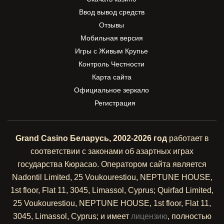
Ввод вывод средств
Отзывы
Мобильная версия
Игры с Живым Крупье
Контроль Честности
Карта сайта
Официальное зеркало
Регистрация
Grand Casino Беларусь, 2002-2026 год
работает в
соответствии с законами об азартных играх
государства Кюрасао. Оператором сайта является
Nadontil Limited, 25 Voukourestiou, NEPTUNE HOUSE,
1st floor, Flat 11, 3045, Limassol, Cyprus; Quirfad Limited,
25 Voukourestiou, NEPTUNE HOUSE, 1st floor, Flat 11,
3045, Limassol, Cyprus; и имеет
лицензию
, полностью