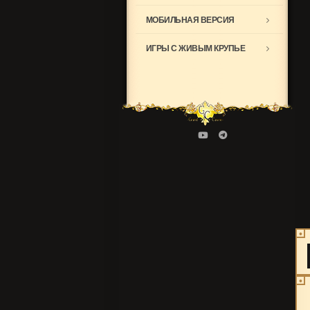
МОБИЛЬНАЯ ВЕРСИЯ
ИГРЫ С ЖИВЫМ КРУПЬЕ