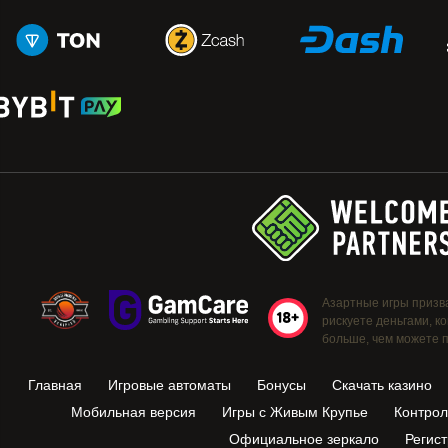
Азартные игры призва
рискуете деньгами, ко
больше, чем можете п
Главная
Игровые автоматы
Бонусы
Скачать казино
Мобильная версия
Игры с Живым Крупье
Контрол
Официальное зеркало
Регис