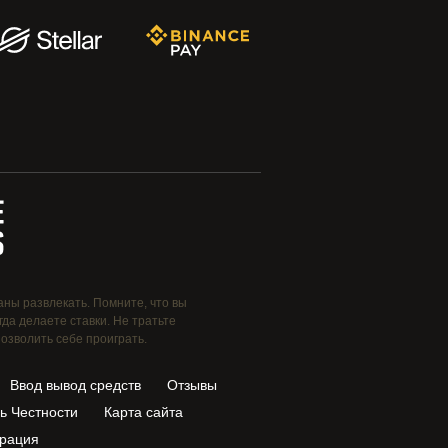
ны развлекать. Помните, что вы
гда делаете ставки. Не тратьте
озволить себе проиграть.
Ввод вывод средств
Отзывы
ь Честности
Карта сайта
трация