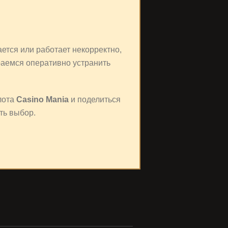
ется или работает некорректно,
раемся оперативно устранить
лота
Casino Mania
и поделиться
ть выбор.