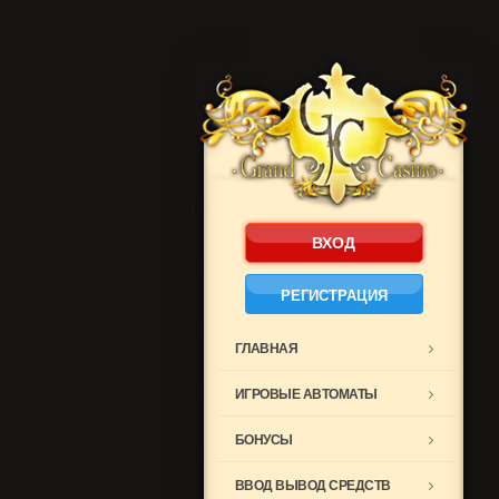
ВХОД
РЕГИСТРАЦИЯ
ГЛАВНАЯ
ИГРОВЫЕ АВТОМАТЫ
БОНУСЫ
ВВОД ВЫВОД СРЕДСТВ