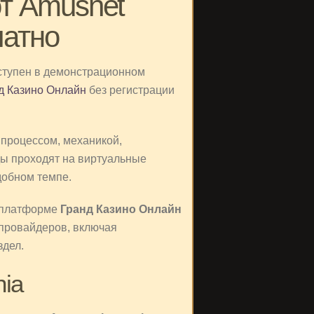
от Amusnet
латно
тупен в демонстрационном
д Казино Онлайн
без регистрации
 процессом, механикой,
ы проходят на виртуальные
добном темпе.
 платформе
Гранд Казино Онлайн
 провайдеров, включая
здел.
ia