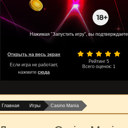
Нажимая "Запустить игру", вы подтверждаете 
Открыть на весь экран
Рейтинг
5
Если игра не работает,
Всего оценок:
1
нажмите
сюда
Главная
Игры
Casino Mania