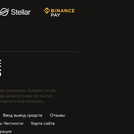
ны развлекать. Помните, что вы
гда делаете ставки. Не тратьте
озволить себе проиграть.
Ввод вывод средств
Отзывы
ь Честности
Карта сайта
трация