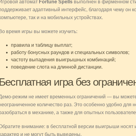
Игровой автомат
Fortune Spells
выполнен в фирменном ст
поддерживает адаптивный интерфейс, благодаря чему он ко
компьютере, так и на мобильных устройствах.
Во время игры вы можете изучить:
правила и таблицу выплат;
работу бонусных раундов и специальных символов;
частоту выпадения выигрышных комбинаций;
поведение слота на длинной дистанции.
Бесплатная игра без ограниче
Демо-режим не имеет временных ограничений — вы можете
неограниченное количество раз. Это особенно удобно для н
разобраться в механике, а также для опытных пользователе
Обратите внимание: в бесплатной версии выигрыши носят
характер и не могут быть выведены.