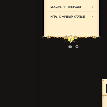
МОБИЛЬНАЯ ВЕРСИЯ
ИГРЫ С ЖИВЫМ КРУПЬЕ