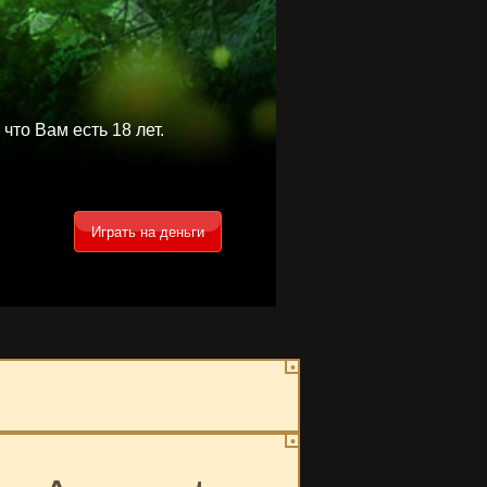
что Вам есть 18 лет.
Играть на деньги