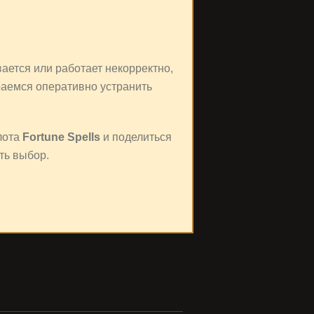
ается или работает некорректно,
раемся оперативно устранить
лота
Fortune Spells
и поделиться
ть выбор.