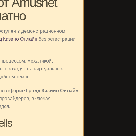
 от Amusnet
латно
ступен в демонстрационном
д Казино Онлайн
без регистрации
 процессом, механикой,
ы проходят на виртуальные
добном темпе.
 платформе
Гранд Казино Онлайн
 провайдеров, включая
здел.
lls