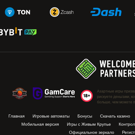
Азартные игры призва
рискуете деньгами, ко
больше, чем можете п
Главная
Игровые автоматы
Бонусы
Скачать казино
Мобильная версия
Игры с Живым Крупье
Контрол
Официальное зеркало
Регис