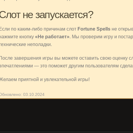
Слот не запускается?
Если по каким-либо причинам слот
Fortune Spells
не открыв
нажмите кнопку
«Не работает»
. Мы проверим игру и поста
технические неполадки.
После завершения игры вы можете оставить свою оценку с
впечатлениями — это поможет другим пользователям сдела
Желаем приятной и увлекательной игры!
Обновлено:
03.10.2024