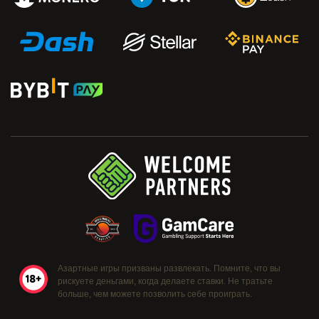
Азартные игры призваны развлекать. Помните, что вы
рискуете деньгами, когда делаете ставки. Не тратьте
больше, чем можете позволить себе проиграть.