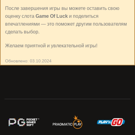
После завершения игры вы можете оставить свою
оценку слота
Game Of Luck
и поделиться
впечатлениями — это поможет другим пользователям
сделать выбор.
Желаем приятной и увлекательной игры!
Обновлено:
03.10.2024