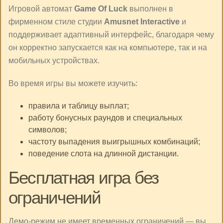
Игровой автомат
Game Of Luck
выполнен в
фирменном стиле студии
Amusnet Interactive
и
поддерживает адаптивный интерфейс, благодаря чему
он корректно запускается как на компьютере, так и на
мобильных устройствах.
Во время игры вы можете изучить:
правила и таблицу выплат;
работу бонусных раундов и специальных
символов;
частоту выпадения выигрышных комбинаций;
поведение слота на длинной дистанции.
Бесплатная игра без
ограничений
Демо-режим не имеет временных ограничений — вы