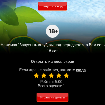
Запустить игру
Нажимая "Запустить игру", вы подтверждаете что Вам есть
18 лет.
Открыть на весь экран
Если игра не работает, нажмите
сюда
Рейтинг
5.00
Всего оценок:
1
Играть на деньги