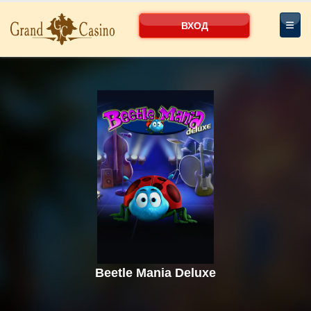
ВХОД
Beetle Mania Deluxe