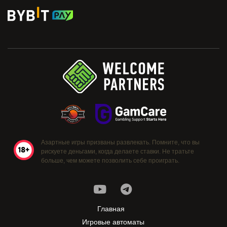
Азартные игры призваны развлекать. Помните, что вы
рискуете деньгами, когда делаете ставки. Не тратьте
больше, чем можете позволить себе проиграть.
Главная
Игровые автоматы