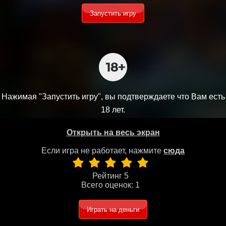
Запустить игру
Нажимая "Запустить игру", вы подтверждаете что Вам есть
18 лет.
Открыть на весь экран
Если игра не работает, нажмите
сюда
Рейтинг
5
Всего оценок:
1
Играть на деньги