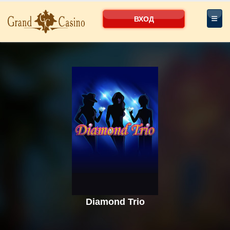
ВХОД
Diamond Trio