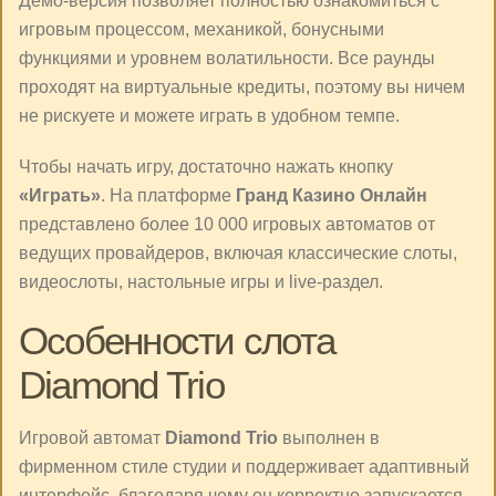
Демо-версия позволяет полностью ознакомиться с
игровым процессом, механикой, бонусными
функциями и уровнем волатильности. Все раунды
проходят на виртуальные кредиты, поэтому вы ничем
не рискуете и можете играть в удобном темпе.
Чтобы начать игру, достаточно нажать кнопку
«Играть»
. На платформе
Гранд Казино Онлайн
представлено более 10 000 игровых автоматов от
ведущих провайдеров, включая классические слоты,
видеослоты, настольные игры и live-раздел.
Особенности слота
Diamond Trio
Игровой автомат
Diamond Trio
выполнен в
фирменном стиле студии
и поддерживает адаптивный
интерфейс, благодаря чему он корректно запускается