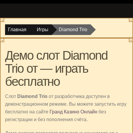
Главная
Игры
Diamond Trio
Демо слот Diamond
Trio от — играть
бесплатно
Слот
Diamond Trio
от разработчика
доступен в
демонстрационном режиме. Вы можете запустить игру
бесплатно на сайте
Гранд Казино Онлайн
без
регистрации и без пополнения счёта.