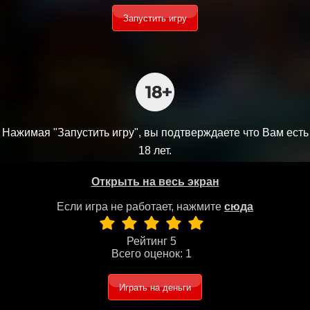
Запустить игру
Нажимая "Запустить игру", вы подтверждаете что Вам есть
18 лет.
Открыть на весь экран
Если игра не работает, нажмите
сюда
Рейтинг
5
Всего оценок:
1
Играть на деньги