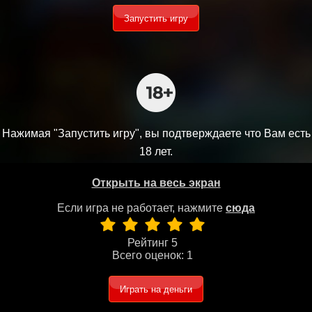
Запустить игру
Нажимая "Запустить игру", вы подтверждаете что Вам есть
18 лет.
Открыть на весь экран
Если игра не работает, нажмите
сюда
Рейтинг
5
Всего оценок:
1
Играть на деньги