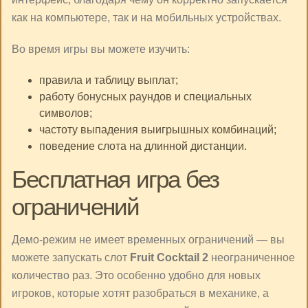
как на компьютере, так и на мобильных устройствах.
Во время игры вы можете изучить:
правила и таблицу выплат;
работу бонусных раундов и специальных
символов;
частоту выпадения выигрышных комбинаций;
поведение слота на длинной дистанции.
Бесплатная игра без
ограничений
Демо-режим не имеет временных ограничений — вы
можете запускать слот
Fruit Cocktail 2
неограниченное
количество раз. Это особенно удобно для новых
игроков, которые хотят разобраться в механике, а