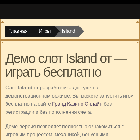
Главная
Игры
Island
Демо слот Island от —
играть бесплатно
Слот
Island
от разработчика
доступен в
демонстрационном режиме. Вы можете запустить игру
бесплатно на сайте
Гранд Казино Онлайн
без
регистрации и без пополнения счёта.
Демо-версия позволяет полностью ознакомиться с
игровым процессом, механикой, бонусными