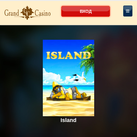
ВХОД
Island