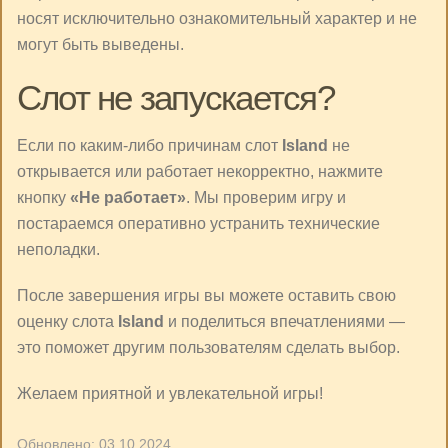
носят исключительно ознакомительный характер и не
могут быть выведены.
Слот не запускается?
Если по каким-либо причинам слот
Island
не
открывается или работает некорректно, нажмите
кнопку
«Не работает»
. Мы проверим игру и
постараемся оперативно устранить технические
неполадки.
После завершения игры вы можете оставить свою
оценку слота
Island
и поделиться впечатлениями —
это поможет другим пользователям сделать выбор.
Желаем приятной и увлекательной игры!
Обновлено:
03.10.2024