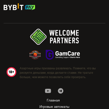
Азартные игры призваны развлекать. Помните, что вы
рискуете деньгами, когда делаете ставки. Не тратьте
больше, чем можете позволить себе проиграть.
Главная
Игровые автоматы