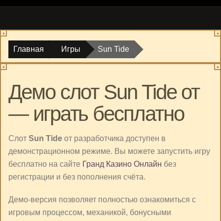
Главная
Игры
Sun Tide
Демо слот Sun Tide от
— играть бесплатно
Слот
Sun Tide
от разработчика
доступен в
демонстрационном режиме. Вы можете запустить игру
бесплатно на сайте
Гранд Казино Онлайн
без
регистрации и без пополнения счёта.
Демо-версия позволяет полностью ознакомиться с
игровым процессом, механикой, бонусными