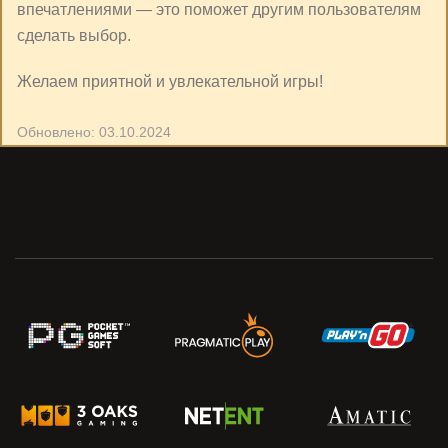
впечатлениями — это поможет другим пользователям
сделать выбор.
Желаем приятной и увлекательной игры!
Обновлено:
03.10.2024