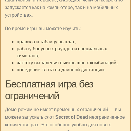
запускается как на компьютере, так и на мобильных
устройствах.
Во время игры вы можете изучить:
правила и таблицу выплат;
работу бонусных раундов и специальных
символов;
частоту выпадения выигрышных комбинаций;
поведение слота на длинной дистанции.
Бесплатная игра без
ограничений
Демо-режим не имеет временных ограничений — вы
можете запускать слот
Secret of Dead
неограниченное
количество раз. Это особенно удобно для новых