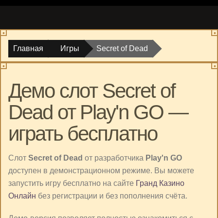
Главная
Игры
Secret of Dead
Демо слот Secret of
Dead от Play'n GO —
играть бесплатно
Слот
Secret of Dead
от разработчика
Play'n GO
доступен в демонстрационном режиме. Вы можете
запустить игру бесплатно на сайте
Гранд Казино
Онлайн
без регистрации и без пополнения счёта.