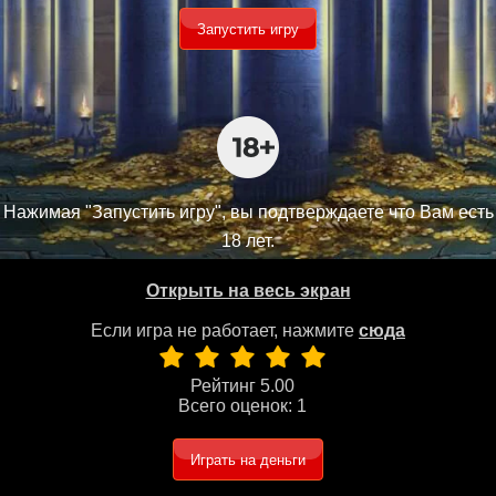
Запустить игру
Нажимая "Запустить игру", вы подтверждаете что Вам есть
18 лет.
Открыть на весь экран
Если игра не работает, нажмите
сюда
Рейтинг
5.00
Всего оценок:
1
Играть на деньги